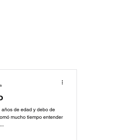
ra
o
e años de edad y debo de
 tomó mucho tiempo entender
..