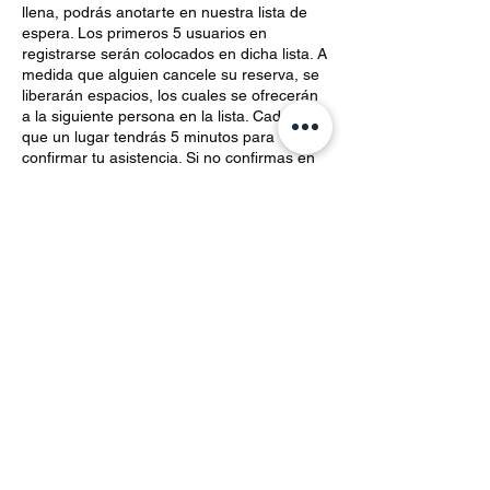
llena, podrás anotarte en nuestra lista de
espera. Los primeros 5 usuarios en
registrarse serán colocados en dicha lista. A
medida que alguien cancele su reserva, se
liberarán espacios, los cuales se ofrecerán
a la siguiente persona en la lista. Cada vez
que un lugar tendrás 5 minutos para
confirmar tu asistencia. Si no confirmas en
ese tiempo, el lugar será ofrecido al
siguiente usuario en la lista.
RESPONSABILIDAD Y SEGURIDAD EN
INSTALACIONES
El estudio prioriza la seguridad de todos los
alumnos, sin embargo, cada participante
asiste y toma clases bajo su propio riesgo.
No nos hacemos responsables por
lesiones, accidentes, daños personales u
objetos extraviados dentro de nuestras
instalaciones o durante la práctica de las
actividades.
Si tienes alguna duda o pregunta, no dudes
en contactarnos.