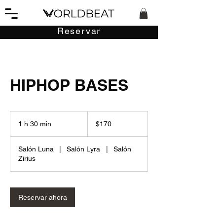
Reservar
HIPHOP BASES
170
pesos
1 h 30 min
1
$170
mexicanos
3
Salón Luna
|
Salón Lyra
|
Salón
0
Zirius
m
i
n
Reservar ahora