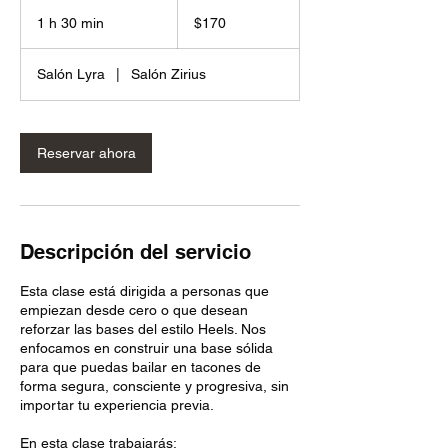
170
pesos
1 h 30 min
1
$170
mexicanos
3
Salón Lyra
|
Salón Zirius
0
m
i
Reservar ahora
n
Descripción del servicio
Esta clase está dirigida a personas que
empiezan desde cero o que desean
reforzar las bases del estilo Heels. Nos
enfocamos en construir una base sólida
para que puedas bailar en tacones de
forma segura, consciente y progresiva, sin
importar tu experiencia previa.
En esta clase trabajarás: