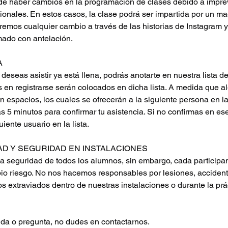
e haber cambios en la programación de clases debido a imprev
onales. En estos casos, la clase podrá ser impartida por un mae
caremos cualquier cambio a través de las historias de Instagram y
mado con antelación.
A
e deseas asistir ya está llena, podrás anotarte en nuestra lista d
s en registrarse serán colocados en dicha lista. A medida que a
án espacios, los cuales se ofrecerán a la siguiente persona en la
s 5 minutos para confirmar tu asistencia. Si no confirmas en ese
uiente usuario en la lista.
D Y SEGURIDAD EN INSTALACIONES
 la seguridad de todos los alumnos, sin embargo, cada participa
pio riesgo. No nos hacemos responsables por lesiones, acciden
s extraviados dentro de nuestras instalaciones o durante la prá
uda o pregunta, no dudes en contactarnos.