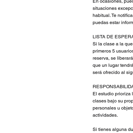
En ocasiones, pued
situaciones excepci
habitual. Te notifi
puedas estar infor
LISTA DE ESPER
Si la clase a la qu
primeros 5 usuario
reserva, se liberar
que un lugar tendrá
será ofrecido al sig
RESPONSABILIDA
El estudio prioriza
clases bajo su pro
personales u objeto
actividades.
Si tienes alguna d