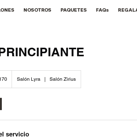
LONES
NOSOTROS
PAQUETES
FAQs
REGAL
 PRINCIPIANTE
170
Salón Lyra
|
Salón Zirius
anos
l servicio