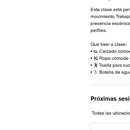
Esta clase está pen
movimiento. Trabaja
presencia escénica,
perfiles.
Qué traer a clase:
• 👟 Calzado cómo
• 🎽 Ropa cómoda 
• 🕺 Toalla para su
• 💧 Botella de agu
Próximas ses
Todas las ubicaci