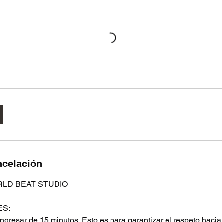
ncelación
RLD BEAT STUDIO
ES:
ingresar de 15 minutos. Esto es para garantizar el respeto hacia