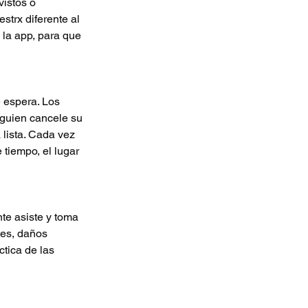
istos o
strx diferente al
 la app, para que
e espera. Los
lguien cancele su
 lista. Cada vez
 tiempo, el lugar
nte asiste y toma
tes, daños
ctica de las