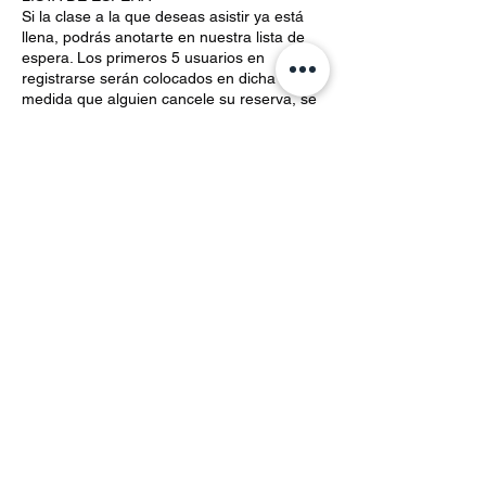
Si la clase a la que deseas asistir ya está
llena, podrás anotarte en nuestra lista de
espera. Los primeros 5 usuarios en
registrarse serán colocados en dicha lista. A
medida que alguien cancele su reserva, se
liberarán espacios, los cuales se ofrecerán
a la siguiente persona en la lista. Cada vez
que un lugar tendrás 5 minutos para
confirmar tu asistencia. Si no confirmas en
ese tiempo, el lugar será ofrecido al
siguiente usuario en la lista.
RESPONSABILIDAD Y SEGURIDAD EN
INSTALACIONES
El estudio prioriza la seguridad de todos los
alumnos, sin embargo, cada participante
asiste y toma clases bajo su propio riesgo.
No nos hacemos responsables por
lesiones, accidentes, daños personales u
objetos extraviados dentro de nuestras
instalaciones o durante la práctica de las
actividades.