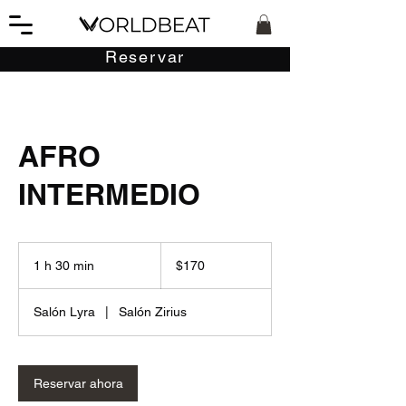
Reservar
AFRO
INTERMEDIO
170
pesos
1 h 30 min
1
$170
mexicanos
3
Salón Lyra
|
Salón Zirius
0
m
i
Reservar ahora
n